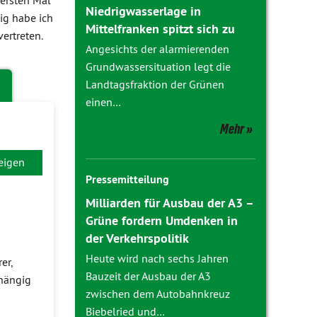
 ersten Mal
Niedrigwasserlage in
ig habe ich
Mittelfranken spitzt sich zu
ertreten.
Angesichts der alarmierenden
Grundwassersituation legt die
Landtagsfraktion der Grünen
g
einen…
Mehr
eigen
Pressemitteilung
Milliarden für Ausbau der A3 –
Grüne fordern Umdenken in
der Verkehrspolitik
Heute wird nach sechs Jahren
er,
Bauzeit der Ausbau der A3
bhängig
zwischen dem Autobahnkreuz
Biebelried und…