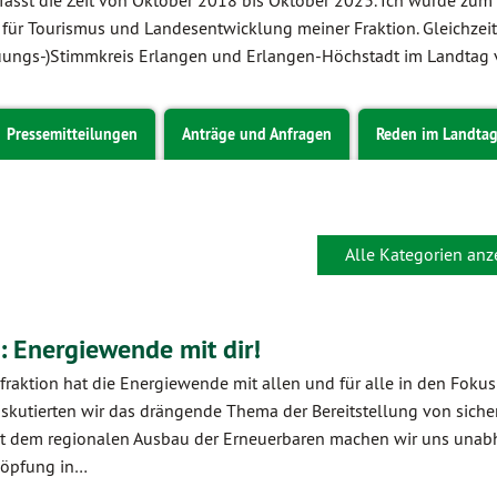
fasst die Zeit von Oktober 2018 bis Oktober 2023. Ich wurde zum
r für Tourismus und Landesentwicklung meiner Fraktion. Gleichzeit
uungs-)Stimmkreis Erlangen und Erlangen-Höchstadt im Landtag v
Pressemitteilungen
Anträge und Anfragen
Reden im Landta
Alle Kategorien anz
: Energiewende mit dir!
raktion hat die Energiewende mit allen und für alle in den Fokus
utierten wir das drängende Thema der Bereitstellung von sicher
Mit dem regionalen Ausbau der Erneuerbaren machen wir uns una
höpfung in…