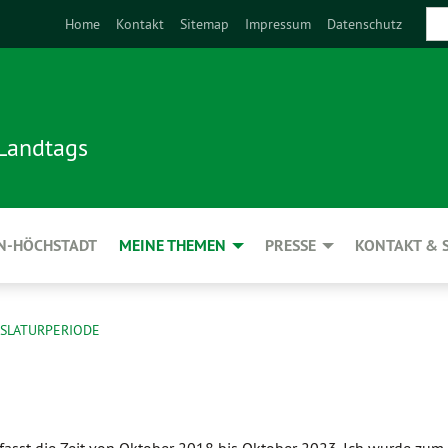
Home
Kontakt
Sitemap
Impressum
Datenschutz
 Landtags
N-HÖCHSTADT
MEINE THEMEN
PRESSE
KONTAKT & 
GISLATURPERIODE