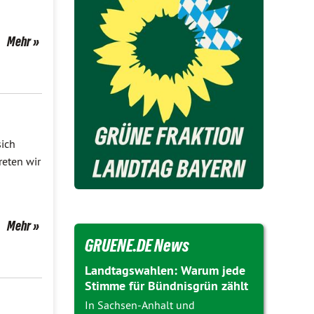
Mehr
sich
reten wir
Mehr
GRUENE.DE News
Landtagswahlen: Warum jede
Stimme für Bündnisgrün zählt
In Sachsen-Anhalt und