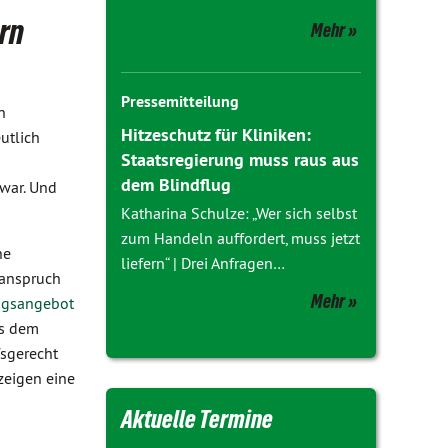
rn
Mehr
Pressemitteilung
n
Hitzeschutz für Kliniken:
utlich
Staatsregierung muss raus aus
dem Blindflug
war. Und
Katharina Schulze: „Wer sich selbst
zum Handeln auffordert, muss jetzt
ne
liefern“ | Drei Anfragen…
sanspruch
Mehr
ngsangebot
us dem
sgerecht
zeigen eine
Aktuelle Termine