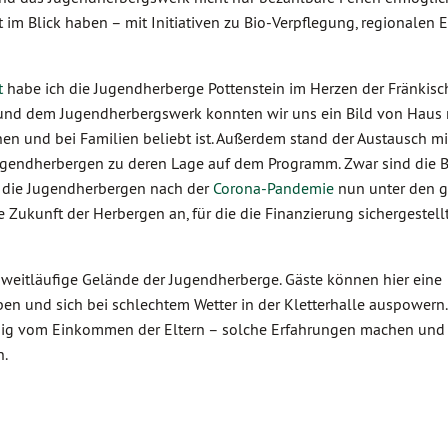
im Blick haben – mit Initiativen zu Bio-Verpflegung, regionalen E
t
habe ich die Jugendherberge Pottenstein im Herzen der Fränkis
 und dem Jugendherbergswerk konnten wir uns ein Bild von Haus
n und bei Familien beliebt ist. Außerdem stand der Austausch mi
Jugendherbergen zu deren Lage auf dem Programm. Zwar sind die
h die Jugendherbergen nach der
Corona-Pandemie
nun unter den g
ie Zukunft der Herbergen an, für die die Finanzierung sichergestel
weitläufige Gelände der Jugendherberge. Gäste können hier eine
en und sich bei schlechtem Wetter in der Kletterhalle auspowern.
ngig vom Einkommen der Eltern – solche Erfahrungen machen und
n.