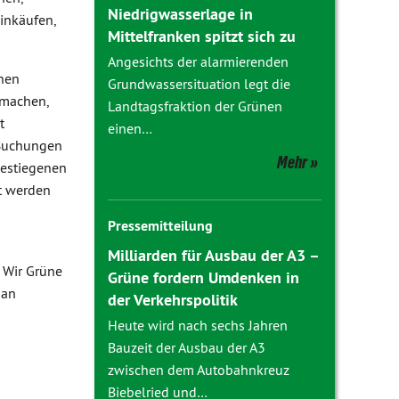
Niedrigwasserlage in
inkäufen,
Mittelfranken spitzt sich zu
Angesichts der alarmierenden
chen
Grundwassersituation legt die
 machen,
Landtagsfraktion der Grünen
t
einen…
 Buchungen
Mehr
estiegenen
lt werden
Pressemitteilung
Milliarden für Ausbau der A3 –
 Wir Grüne
Grüne fordern Umdenken in
 an
der Verkehrspolitik
Heute wird nach sechs Jahren
Bauzeit der Ausbau der A3
zwischen dem Autobahnkreuz
Biebelried und…