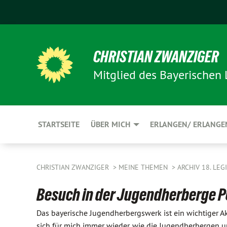
CHRISTIAN ZWANZIGER
Mitglied des Bayerischen
STARTSEITE
ÜBER MICH
ERLANGEN/ ERLANGE
CHRISTIAN ZWANZIGER
MEINE THEMEN
ARCHIV 18. LE
Besuch in der Jugendherberge P
Das bayerische Jugendherbergswerk ist ein wichtiger Ak
sich für mich immer wieder, wie die Jugendherbergen 