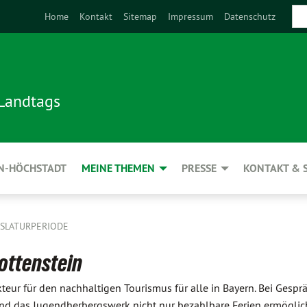
Home
Kontakt
Sitemap
Impressum
Datenschutz
 Landtags
N-HÖCHSTADT
MEINE THEMEN
PRESSE
KONTAKT & 
GISLATURPERIODE
ottenstein
teur für den nachhaltigen Tourismus für alle in Bayern. Bei Gespr
und das Jugendherbergswerk nicht nur bezahlbare Ferien ermöglic