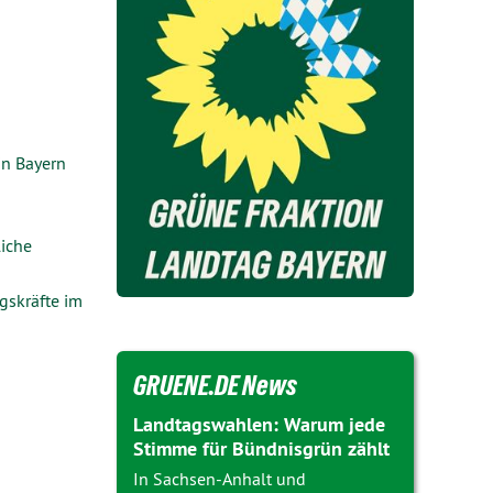
in Bayern
liche
gskräfte im
GRUENE.DE News
Landtagswahlen: Warum jede
Stimme für Bündnisgrün zählt
In Sachsen-Anhalt und