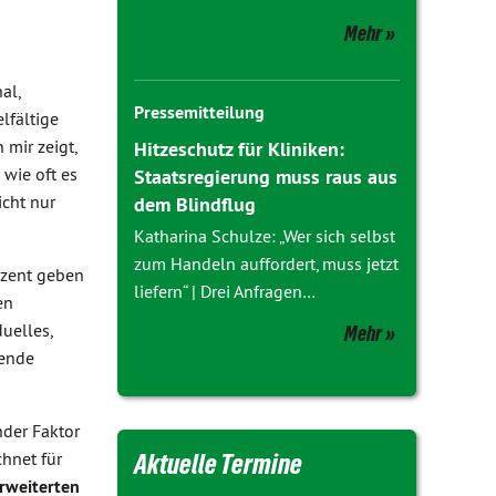
Mehr
al,
Pressemitteilung
lfältige
 mir zeigt,
Hitzeschutz für Kliniken:
wie oft es
Staatsregierung muss raus aus
icht nur
dem Blindflug
Katharina Schulze: „Wer sich selbst
zum Handeln auffordert, muss jetzt
ozent geben
liefern“ | Drei Anfragen…
en
duelles,
Mehr
sende
nder Faktor
hnet für
Aktuelle Termine
rweiterten