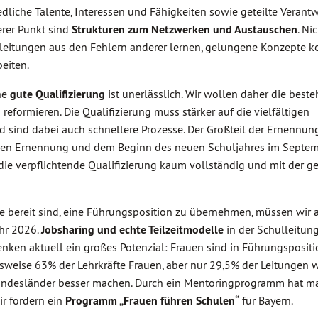
dliche Talente, Interessen und Fähigkeiten sowie geteilte Verant
rer Punkt sind
Strukturen zum Netzwerken und Austauschen
. Ni
leitungen aus den Fehlern anderer lernen, gelungene Konzepte k
eiten.
ine
gute Qualifizierung
ist unerlässlich. Wir wollen daher die best
reformieren. Die Qualifizierung muss stärker auf die vielfältigen
d sind dabei auch schnellere Prozesse. Der Großteil der Ernennu
schen Ernennung und dem Beginn des neuen Schuljahres im Septem
 die verpflichtende Qualifizierung kaum vollständig und mit der 
te bereit sind, eine Führungsposition zu übernehmen, müssen wir 
ahr 2026.
Jobsharing und echte Teilzeitmodelle
in der Schulleitun
henken aktuell ein großes Potenzial: Frauen sind in Führungsposit
lsweise 63% der Lehrkräfte Frauen, aber nur 29,5% der Leitungen w
 Bundesländer besser machen. Durch ein Mentoringprogramm hat ma
ir fordern ein
Programm „Frauen führen Schulen“
für Bayern.