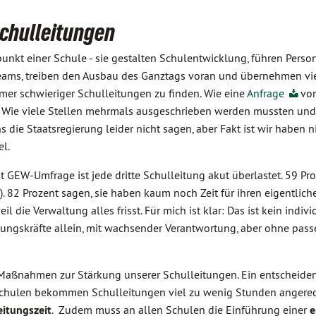
Schulleitungen
nkt einer Schule - sie gestalten Schulentwicklung, führen Person
 Teams, treiben den Ausbau des Ganztags voran und übernehmen vie
er schwieriger Schulleitungen zu finden. Wie eine
Anfrage
von
t. Wie viele Stellen mehrmals ausgeschrieben werden mussten und 
die Staatsregierung leider nicht sagen, aber Fakt ist wir haben n
l.
t GEW-Umfrage ist jede dritte Schulleitung akut überlastet. 59 Pr
). 82 Prozent sagen, sie haben kaum noch Zeit für ihren eigentlich
 die Verwaltung alles frisst. Für mich ist klar: Das ist kein indivi
rungskräfte allein, mit wachsender Verantwortung, aber ohne pas
 Maßnahmen zur Stärkung unserer Schulleitungen. Ein entscheide
derschulen bekommen Schulleitungen viel zu wenig Stunden angerec
eitungszeit
. Zudem muss an allen Schulen die Einführung einer
e