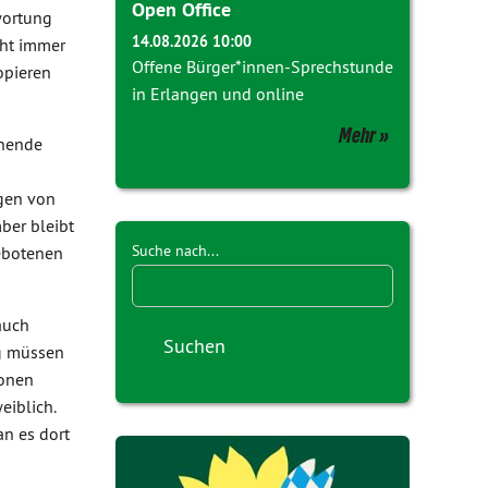
Open Office
wortung
14.08.2026 10:00
cht immer
Offene Bürger*innen-Sprechstunde
opieren
in Erlangen und online
Mehr
ehende
ngen von
ber bleibt
Suche nach...
gebotenen
auch
g müssen
ionen
eiblich.
n es dort