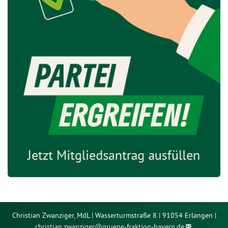
Christian Zwanziger, MdL | Wasserturmstraße 8 | 91054 Erlangen |
christian.zwanziger@
gruene-fraktion-bayern.de