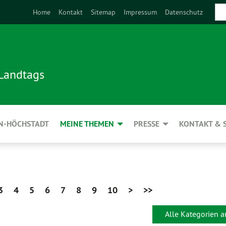
Home
Kontakt
Sitemap
Impressum
Datenschutz
 Landtags
N-HÖCHSTADT
MEINE THEMEN
PRESSE
KONTAKT & 
3
4
5
6
7
8
9
10
>
>>
Alle Kategorien 