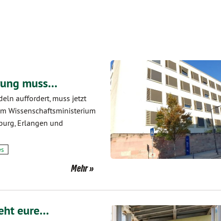
ierung muss…
eln auffordert, muss jetzt
Dem Wissenschaftsministerium
zburg, Erlangen und
es
Mehr
teht eure…