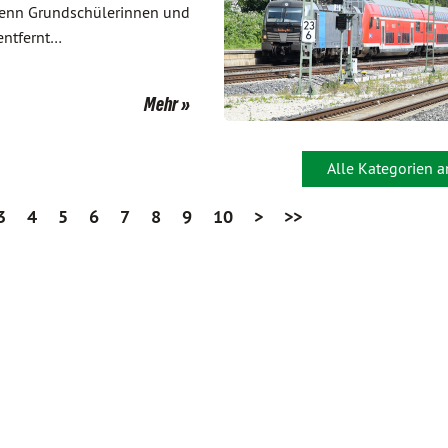
wenn Grundschülerinnen und
entfernt…
Mehr
Alle Kategorien 
3
4
5
6
7
8
9
10
>
>>